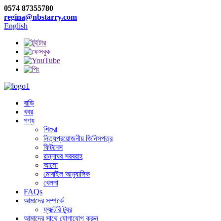
0574 87355780
regina@nbstarry.com
English
বাড়ি
খবর
পণ্য
শিশুরা
নিত্যপ্রয়োজনীয় জিনিসপত্র
ফিটনেস
রান্নাঘর সরবরাহ
আলো
মোবাইল আনুষাঙ্গিক
খেলনা
FAQs
আমাদের সম্পর্কে
ফ্যাক্টরি ট্যুর
আমাদের সাথে যোগাযোগ করুন