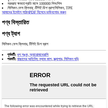
সরবরাহ ক্ষমতা:
প্রতি মাসে 100000 পিস/পিস
সিলিকন ফেস ক্লিনার, টিপিই ডিশ ব্রাশ:
সিলিকন, TPE
আমাদের ইমেইল পাঠান
PDF হিসেবে ডাউনলোড করুন
পণ্য বিস্তারিত
পণ্য ট্যাগ
সিলিকন ফেস ক্লিনার, টিপিই ডিশ ব্রাশ
পূর্ববর্তী:
ধূপ শঙ্কু, অ্যারোমাথেরাপি
পরবর্তী:
বাচ্চাদের আইটেম: স্ন্যাক কাপ, স্ক্র্যাপার, সিলিকন ঘড়ি