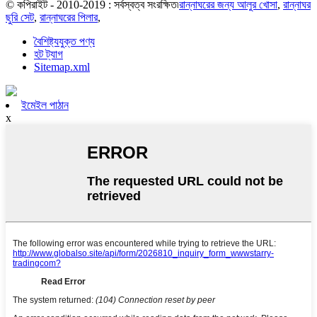
© কপিরাইট - 2010-2019 : সর্বস্বত্ব সংরক্ষিত৷
রান্নাঘরের জন্য আলুর খোসা
,
রান্নাঘর
ছুরি সেট
,
রান্নাঘরের পিলার
,
বৈশিষ্ট্যযুক্ত পণ্য
হট ট্যাগ
Sitemap.xml
ইমেইল পাঠান
x