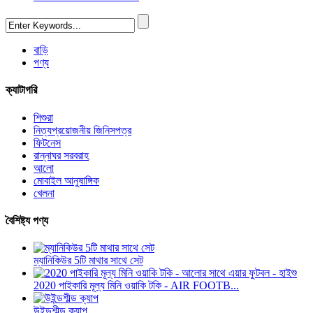
বাড়ি
পণ্য
ক্যাটাগরি
শিশুরা
নিত্যপ্রয়োজনীয় জিনিসপত্র
ফিটনেস
রান্নাঘর সরবরাহ
আলো
মোবাইল আনুষাঙ্গিক
খেলনা
বৈশিষ্ট্য পণ্য
ম্যানিকিউর 5টি মাথার সাথে সেট
2020 পাইকারি মূল্য মিনি ওয়াকি টকি - AIR FOOTB...
উইন্ডশীল্ড ক্যাপ