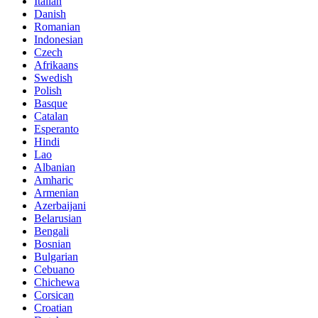
Italian
Danish
Romanian
Indonesian
Czech
Afrikaans
Swedish
Polish
Basque
Catalan
Esperanto
Hindi
Lao
Albanian
Amharic
Armenian
Azerbaijani
Belarusian
Bengali
Bosnian
Bulgarian
Cebuano
Chichewa
Corsican
Croatian