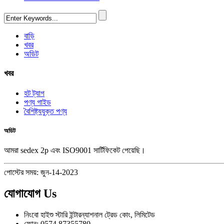
বাড়ি
খবর
অডিট
খবর
হট ট্যাগ
পণ্য গাইড
বৈশিষ্ট্যযুক্ত পণ্য
অডিট
আমরা sedex 2p এবং ISO9001 সার্টিফিকেট পেয়েছি।
পোস্টের সময়: জুন-14-2023
যোগাযোগ
Us
নিংবো হাইশু স্টারি ইন্টারন্যাশনাল ট্রেড কোং, লিমিটেড
ফোন: 0574 87355780