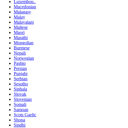
Luxembou..
Macedonian
Malagasy
Malay
Malayalam
Maltese
Maori
Marathi
Mongolian
Burmese
Nepali
Norwegian
Pashto
Persian
Punjabi
Serbian
Sesotho
Sinhala
Slovak
Slovenian
Somali
Samoan
Scots Gaelic
Shona
Sindhi