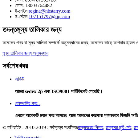
ফোন: 13003764482
ই-মেইল:
regina@nbstarry.com
ই-মেইল:
107151797@qq.com
তদন্ত
মূল্য তালিকার জন্য
আমাদের পণ্য বা মূল্য তালিকা সম্পর্কে অনুসন্ধানের জন্য, আমাদের কাছে আপনার ইমেল ছ
মূল্য তালিকার জন্য অনুসন্ধান
সর্বশেষ
খবর
অডিট
আমরা sedex 2p এবং ISO9001 সার্টিফিকেট পেয়েছি।
কোম্পানির খবর..
এখানে আরেকটি মহান খবর আসছে! আজ আমাদের কারখানা সফলভাবে ডিজনি অডিট সা
© কপিরাইট - 2010-2019 : সর্বস্বত্ব সংরক্ষিত৷
রান্নাঘরের পিলার
,
রান্নাঘর ছুরি সেট
,
রা
বৈশিষ্ট্যযুক্ত পণ্য