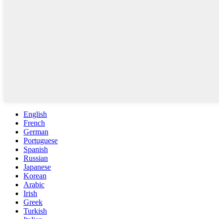
English
French
German
Portuguese
Spanish
Russian
Japanese
Korean
Arabic
Irish
Greek
Turkish