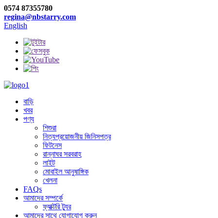
0574 87355780
regina@nbstarry.com
English
বাড়ি
খবর
পণ্য
শিশুরা
নিত্যপ্রয়োজনীয় জিনিসপত্র
ফিটনেস
রান্নাঘর সরবরাহ
লাইট
মোবাইল আনুষাঙ্গিক
খেলনা
FAQs
আমাদের সম্পর্কে
ফ্যাক্টরি ট্যুর
আমাদের সাথে যোগাযোগ করুন