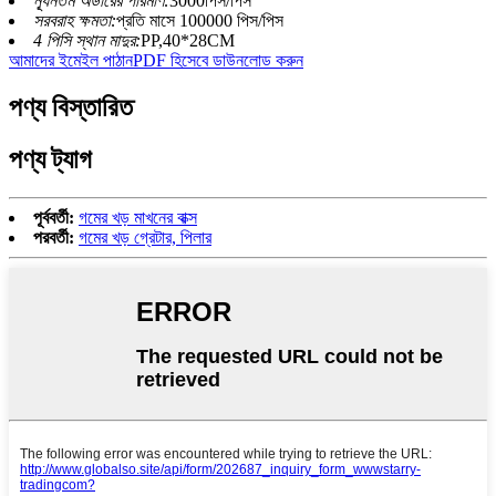
ন্যূনতম অর্ডারের পরিমাণ:
3000পিস/পিস
সরবরাহ ক্ষমতা:
প্রতি মাসে 100000 পিস/পিস
4 পিসি স্থান মাদুর:
PP,40*28CM
আমাদের ইমেইল পাঠান
PDF হিসেবে ডাউনলোড করুন
পণ্য বিস্তারিত
পণ্য ট্যাগ
পূর্ববর্তী:
গমের খড় মাখনের বাক্স
পরবর্তী:
গমের খড় গ্রেটার, পিলার