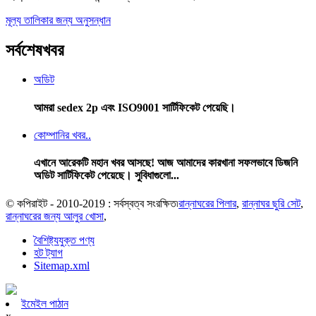
মূল্য তালিকার জন্য অনুসন্ধান
সর্বশেষ
খবর
অডিট
আমরা sedex 2p এবং ISO9001 সার্টিফিকেট পেয়েছি।
কোম্পানির খবর..
এখানে আরেকটি মহান খবর আসছে! আজ আমাদের কারখানা সফলভাবে ডিজনি
অডিট সার্টিফিকেট পেয়েছে। সুবিধাগুলো...
© কপিরাইট - 2010-2019 : সর্বস্বত্ব সংরক্ষিত৷
রান্নাঘরের পিলার
,
রান্নাঘর ছুরি সেট
,
রান্নাঘরের জন্য আলুর খোসা
,
বৈশিষ্ট্যযুক্ত পণ্য
হট ট্যাগ
Sitemap.xml
ইমেইল পাঠান