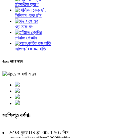
উইন্ডশীল্ড ক্যাপ
সিলিকন কেক ছাঁচ
খড় সঙ্গে মগ
পেঁয়াজ গ্রেটার
আলংকারিক রুম বাতি
4pcs জায়গা মাদুর
সংক্ষিপ্ত বর্ণনা:
FOB মূল্য:
US $1.00- 1.50 / পিস