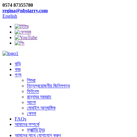
0574 87355780
regina@nbstarry.com
English
বাড়ি
খবর
পণ্য
শিশুরা
নিত্যপ্রয়োজনীয় জিনিসপত্র
ফিটনেস
রান্নাঘর সরবরাহ
আলো
মোবাইল আনুষাঙ্গিক
খেলনা
FAQs
আমাদের সম্পর্কে
ফ্যাক্টরি ট্যুর
আমাদের সাথে যোগাযোগ করুন